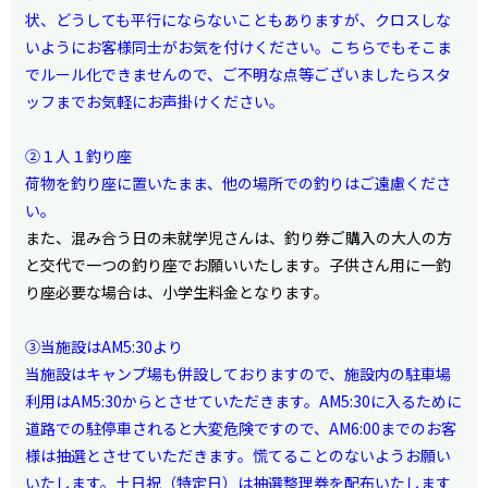
状、どうしても平行にならないこともありますが、クロスしな
いようにお客様同士がお気を付けください。こちらでもそこま
でルール化できませんので、ご不明な点等ございましたらスタ
ッフまでお気軽にお声掛けください。
②１人１釣り座
荷物を釣り座に置いたまま、他の場所での釣りはご遠慮くださ
い。
また、混み合う日の未就学児さんは、釣り券ご購入の大人の方
と交代で一つの釣り座でお願いいたします。子供さん用に一釣
り座必要な場合は、小学生料金となります。
③当施設はAM5:30より
当施設はキャンプ場も併設しておりますので、施設内の駐車場
利用はAM5:30からとさせていただきます。AM5:30に入るために
道路での駐停車されると大変危険ですので、AM6:00までのお客
様は抽選とさせていただきます。慌てることのないようお願い
いたします。土日祝（特定日）は抽選整理券を配布いたします