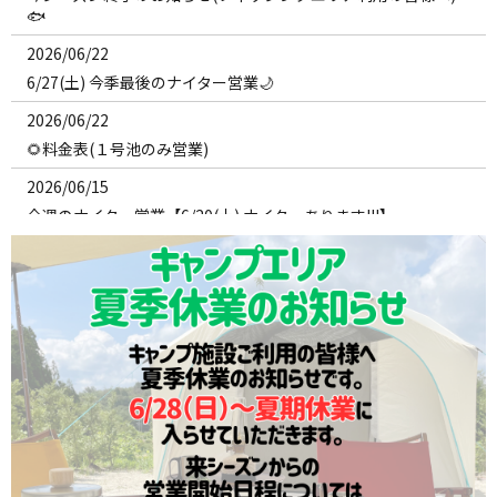
🐟
2026/06/22
6/27(土) 今季最後のナイター営業🌙
2026/06/22
🌻料金表(１号池のみ営業)
2026/06/15
今週のナイター営業【6/20(土) ナイターあります!!!】
2026/06/15
2026年 6月15日(月)以降 夏季料金表🌻
2026/06/15
2026年6月15日(月)～ 持ち帰り無制限に🐟🎶
2026/06/08
⚠ 【重要】2号池クローズのお知らせ🙇
2026/06/08
今週のナイター情報🌟【今シーズン2号池はラストナイター!!!】