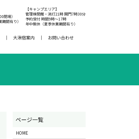
【キャンプエリア】
管理棟閉館・消灯21時 開門7時30分
:00閉場）
予約受付 時間9時～17時
業期間有り）
年中無休（夏季休業期間有り）
大湫宿案内
お問い合わせ
HOME