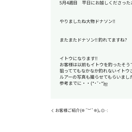
5月4週目 平日にお越しくださった
やりましたね大物ドナソン‼︎
またまたドナソン‼︎ 釣れてますね?
イトウになります‼︎
お客様は以前もイトウを釣ったそうです(
狙っててもなかなか釣れないイトウ
ルアーの写真も撮らせてもらいまし
参考までに・・(*˙˘˙*)ஐ
お客様ご紹介(❊´︶`❊)｡۞·: