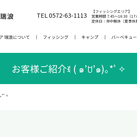
【フィッシングエリア】
TEL 0572-63-1113
営業時間 7:45～16:30（17
定休日：年中無休（夏季休
ア 瑞浪について
フィッシング
キャンプ
バーベキュー
お客様ご紹介ꉂ ( ๑’ꇴ’๑)｡*ﾟ✧
｡*ﾟ✧