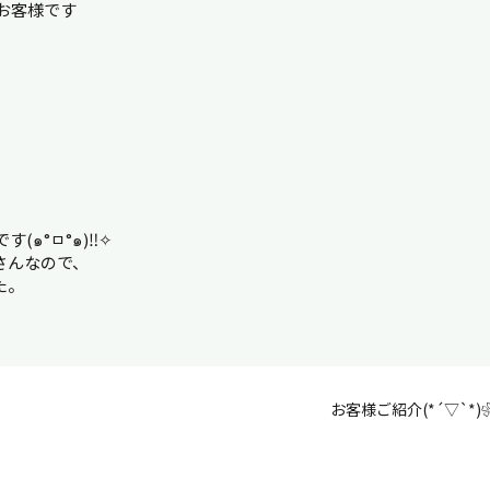
お客様です
๑°ㅁ°๑)‼︎✧
さんなので、
た。
お客様ご紹介(*´▽`*)