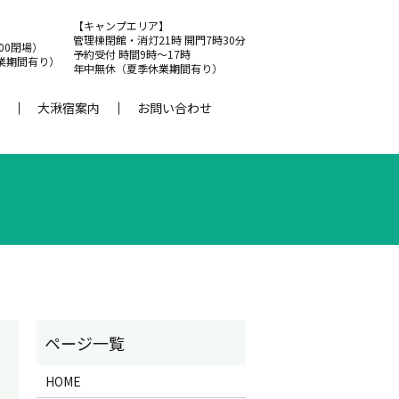
【キャンプエリア】
管理棟閉館・消灯21時 開門7時30分
:00閉場）
予約受付 時間9時～17時
業期間有り）
年中無休（夏季休業期間有り）
大湫宿案内
お問い合わせ
HOME