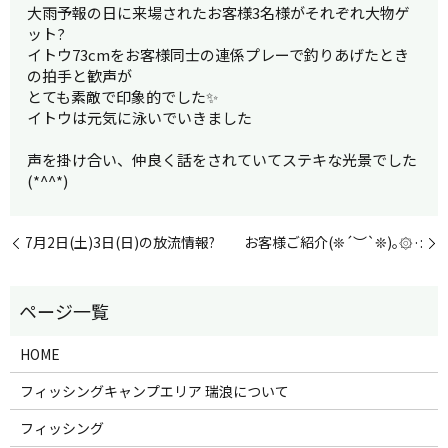
大雨予報の日に来場されたお客様3名様がそれぞれ大物ゲ
ット?
イトウ73cmをお客様同士の連係プレーで釣りあげたとき
の拍手と歓声が
とても素敵で印象的でした✨
イトウは元気に泳いでいきました
声を掛け合い、仲良く話をされていてステキな光景でした
(*^^*)
7月2日(土)3日(日)の放流情報?
お客様ご紹介(❊´︶`❊)｡۞·:
HOME
フィッシングキャンプエリア 瑞浪について
フィッシング