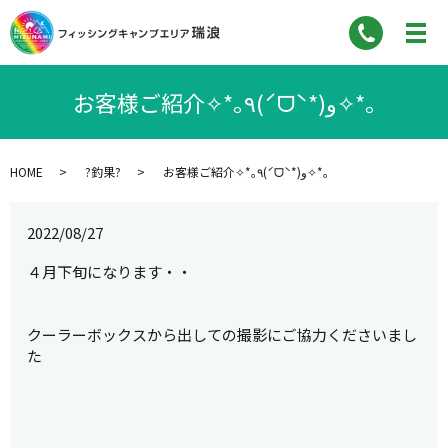
お客様ご紹介✧*｡٩(ˊᗜˋ*)و✧*｡
HOME
?釣果?
お客様ご紹介✧*｡٩(ˊᗜˋ*)و✧*｡
2022/08/27
４月下旬になります・・
クーラーボックスから出しての撮影にご協力くださいまし
た