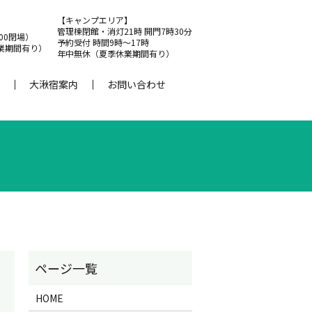
【キャンプエリア】
管理棟閉館・消灯21時 開門7時30分
:00閉場）
予約受付 時間9時～17時
業期間有り）
年中無休（夏季休業期間有り）
大湫宿案内
お問い合わせ
HOME