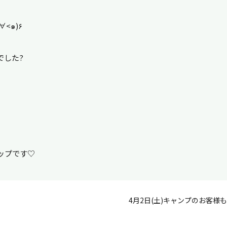
ゃいました٩(๑>∀<๑)۶
でした?
ップです♡
4月2日(土)キャンプのお客様も