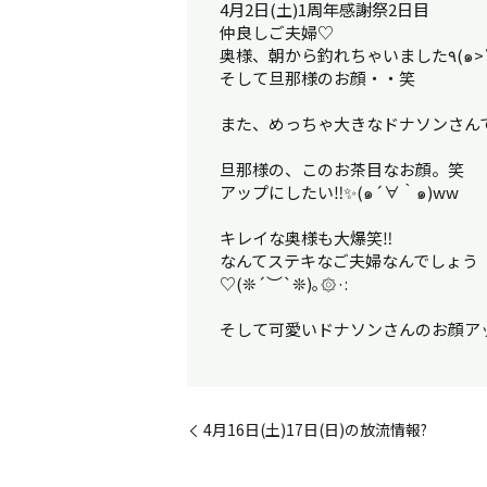
4月2日(土)1周年感謝祭2日目
仲良しご夫婦♡
奥様、朝から釣れち
そして旦那様のお顔・・笑
また、めっちゃ大きなドナソンさん
旦那様の、このお茶目なお顔。笑
アップにしたい‼︎✨(๑´∀｀๑)ww
キレイな奥様も大爆笑‼︎
なんてステキなご夫婦なんでしょう
♡(❊´︶`❊)｡۞·:
そして可愛いドナソンさんのお顔ア
4月16日(土)17日(日)の放流情報?