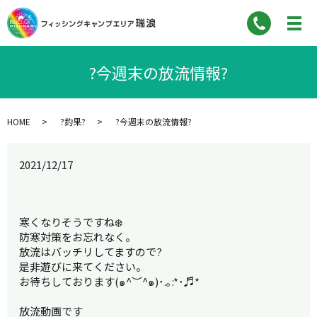
?今週末の放流情報?
HOME
?釣果?
?今週末の放流情報?
2021/12/17
寒くなりそうですね❄️
防寒対策をお忘れなく。
放流はバッチリしてますので?
是非遊びに来てください。
お待ちしております(๑^︶^๑)･.｡:*･♬*
放流動画です