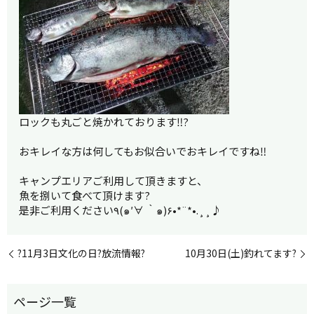
ロックも丸ごと焼かれております‼︎?
おキレイな方は何してもお似合いでおキレイですね‼︎
キャンプエリアご利用して頂きますと、
魚を捌いて食べて頂けます?
是非ご利用ください٩(๑′∀ ‵๑)۶•*¨*•.¸¸♪
?11月3日文化の日?放流情報?
10月30日(土)釣れてます?