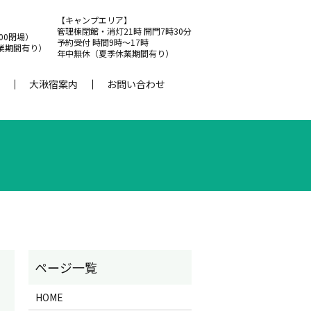
【キャンプエリア】
管理棟閉館・消灯21時 開門7時30分
:00閉場）
予約受付 時間9時～17時
業期間有り）
年中無休（夏季休業期間有り）
大湫宿案内
お問い合わせ
HOME