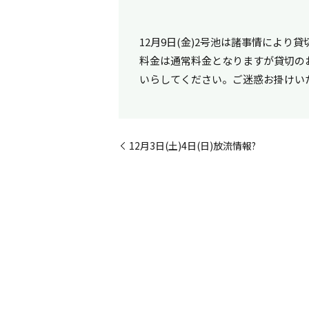
12月9日(金)
2号池
は
諸事情により
貸
料金は通常料金となりますが
貸切の
いらしてください。
ご迷惑お掛けい
12月3日(土)4日(日)放流情報?