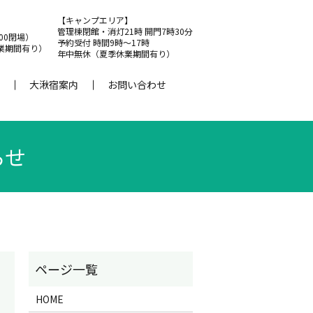
【キャンプエリア】
管理棟閉館・消灯21時 開門7時30分
:00閉場）
予約受付 時間9時～17時
業期間有り）
年中無休（夏季休業期間有り）
大湫宿案内
お問い合わせ
らせ
HOME