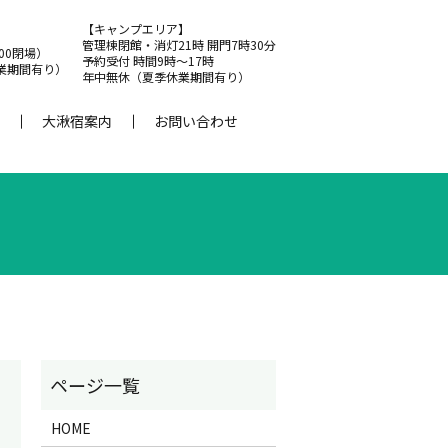
【キャンプエリア】
管理棟閉館・消灯21時 開門7時30分
:00閉場）
予約受付 時間9時～17時
業期間有り）
年中無休（夏季休業期間有り）
大湫宿案内
お問い合わせ
HOME