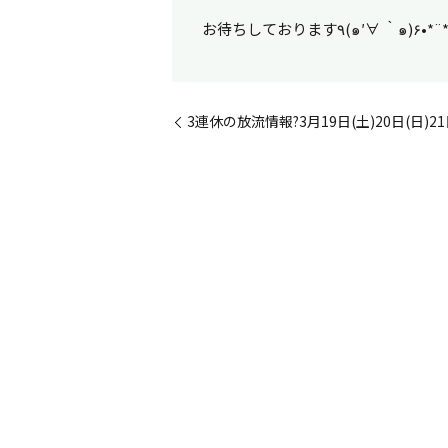
お待ちしております٩(๑′∀ ‵๑)۶
3連休の放流情報?3月19日(土)20日(日)21