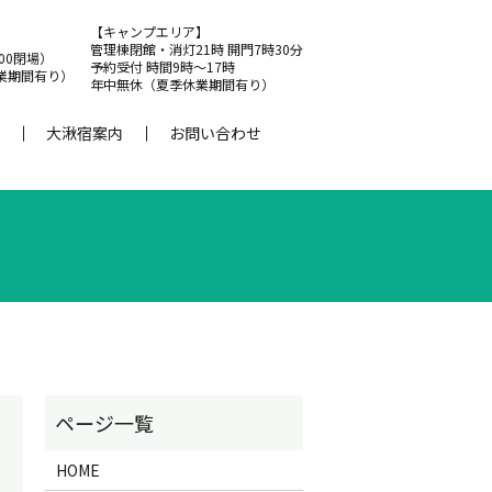
【キャンプエリア】
管理棟閉館・消灯21時 開門7時30分
:00閉場）
予約受付 時間9時～17時
業期間有り）
年中無休（夏季休業期間有り）
大湫宿案内
お問い合わせ
HOME