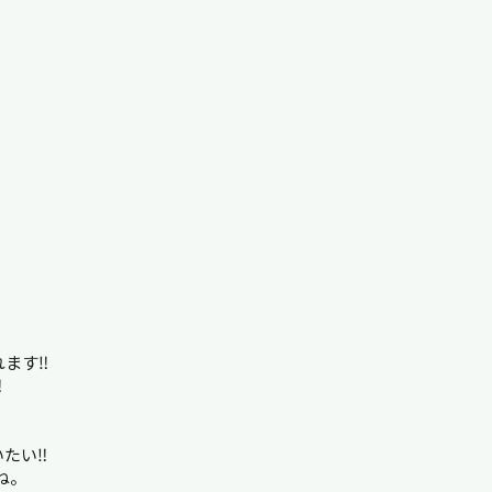
れます‼
‼
たい‼︎
ね。