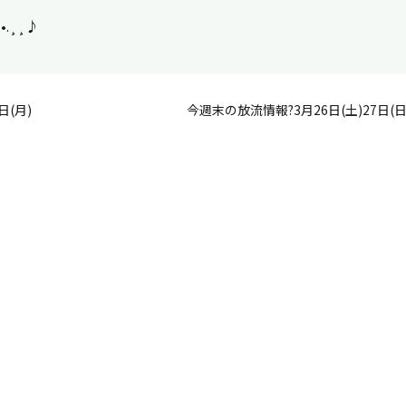
•*¨*•.¸¸♪
日(月)
今週末の放流情報?3月26日(土)27日(日